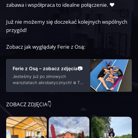
zabawa i współpraca to idealne połączenie. ❤️
Już nie możemy się doczekać kolejnych wspólnych
przygód!
Zobacz jak wyglądały Ferie z Osą:
Ferie z Osą – zobacz zdjęcia📷
Jesteśmy już po zimowych
warsztatach akrobatycznych! ❄️ To
był czas pełen energii, nauki i
niezapomnianych wrażeń dla
wszystkich uczestników.
ZOBACZ ZDJĘCIA👇
Dziękujemy każdemu za świetną
zabawę, ogromne zaangażowanie
w treningi oraz pozytywną energię,
którą wnosiliście na salę. Wasz
zapał i chęć do nauki sprawiły, że
czas mijał błyskawicznie, a mimo