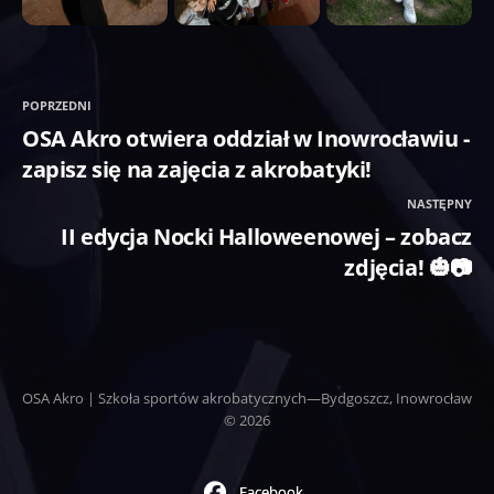
POPRZEDNI
OSA Akro otwiera oddział w Inowrocławiu -
zapisz się na zajęcia z akrobatyki!
NASTĘPNY
II edycja Nocki Halloweenowej – zobacz
zdjęcia! 🎃📷
OSA Akro | Szkoła sportów akrobatycznych—Bydgoszcz, Inowrocław
© 2026
Facebook