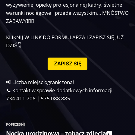
wyżywienie, opiekę profesjonalnej kadry, świetne
warunki noclegowe i przede wszystkim… MNÓSTWO
ZABAWY!🤸‍♀️
KLIKNIJ W LINK DO FORMULARZA I ZAPISZ SIĘ JUŻ
DZIŚ👇
ZAPISZ SIĘ
📢 Liczba miejsc ograniczona!
📞 Kontakt w sprawie dodatkowych informacji:
734 411 706 | 575 088 885
POPRZEDNI
Nocka urodzinowa – zobacz zdjęcia📷