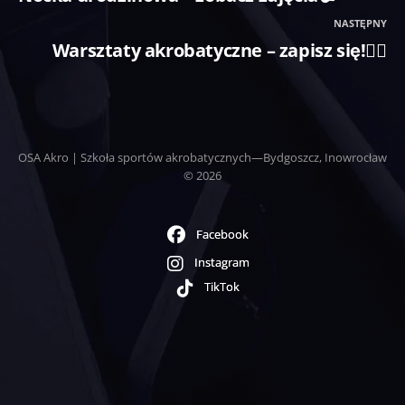
NASTĘPNY
Warsztaty akrobatyczne – zapisz się!🤸‍♂️
OSA Akro | Szkoła sportów akrobatycznych—Bydgoszcz, Inowrocław
© 2026
Facebook
Instagram
TikTok